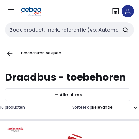
Overslaan
Overslaan
naar
naar
navigatie
inhoud
Zoekveld invoer
Breadcrumb bekijken
Draadbus - toebehoren
Alle filters
16 producten
Sorteer op