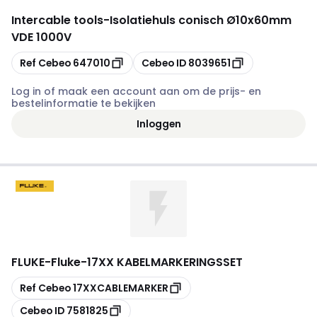
Intercable tools
-
Isolatiehuls conisch Ø10x60mm
VDE 1000V
Kopiëren
Kopiëren
Ref Cebeo
647010
Cebeo ID
8039651
Log in of maak een account aan om de prijs- en
bestelinformatie te bekijken
Inloggen
FLUKE
-
Fluke-17XX KABELMARKERINGSSET
Kopiëren
Ref Cebeo
17XXCABLEMARKER
Kopiëren
Cebeo ID
7581825