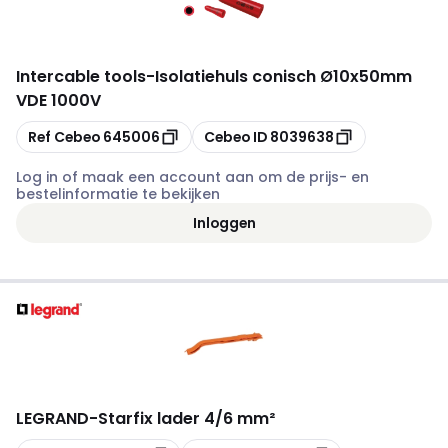
Intercable tools
-
Isolatiehuls conisch Ø10x50mm
VDE 1000V
Kopiëren
Kopiëren
Ref Cebeo
645006
Cebeo ID
8039638
Log in of maak een account aan om de prijs- en
bestelinformatie te bekijken
Inloggen
LEGRAND
-
Starfix lader 4/6 mm²