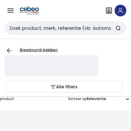
Overslaan
Overslaan
naar
naar
navigatie
inhoud
Zoekveld invoer
Breadcrumb bekijken
Alle filters
product
Sorteer op