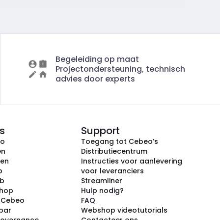
Begeleiding op maat
Projectondersteuning, technisch
advies door experts
s
Support
eo
Toegang tot Cebeo’s
en
Distributiecentrum
ken
Instructies voor aanlevering
p
voor leveranciers
ub
Streamliner
shop
Hulp nodig?
j Cebeo
FAQ
par
Webshop videotutorials