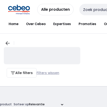
Overslaan
Overslaan
naar
naar
Alle producten
Zoekveld invoer
navigatie
inhoud
Home
Over Cebeo
Expertises
Promoties
O
Alle filters
Filters wissen
product
Sorteer op