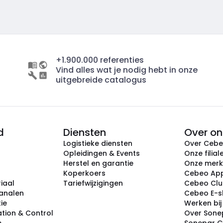
+1.900.000 referenties
Vind alles wat je nodig hebt in onze
uitgebreide catalogus
d
Diensten
Over on
Logistieke diensten
Over Ceb
Opleidingen & Events
Onze filial
Herstel en garantie
Onze mer
Koperkoers
Cebeo Ap
iaal
Tariefwijzigingen
Cebeo Cl
analen
Cebeo E-
tie
Werken bi
tion & Control
Over Sone