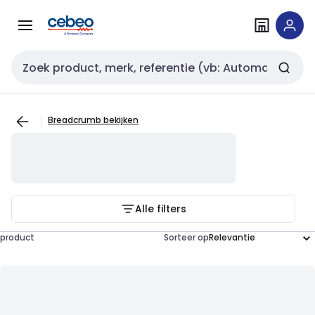
Overslaan
Overslaan
naar
naar
navigatie
inhoud
Zoekveld invoer
Breadcrumb bekijken
Alle filters
product
Sorteer op