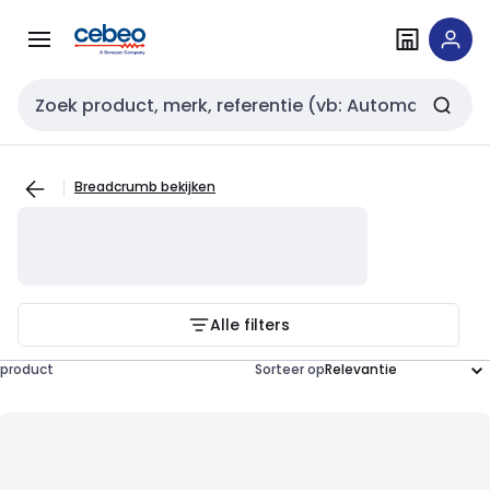
Overslaan
Overslaan
naar
naar
navigatie
inhoud
Zoekveld invoer
Breadcrumb bekijken
Alle filters
product
Sorteer op