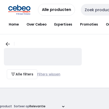
Overslaan
Overslaan
naar
naar
Alle producten
Zoekveld invoer
navigatie
inhoud
Home
Over Cebeo
Expertises
Promoties
O
Alle filters
Filters wissen
product
Sorteer op