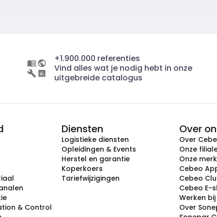
+1.900.000 referenties
Vind alles wat je nodig hebt in onze
uitgebreide catalogus
d
Diensten
Over on
Logistieke diensten
Over Ceb
Opleidingen & Events
Onze filial
Herstel en garantie
Onze mer
Koperkoers
Cebeo Ap
iaal
Tariefwijzigingen
Cebeo Cl
analen
Cebeo E-
tie
Werken bi
tion & Control
Over Sone