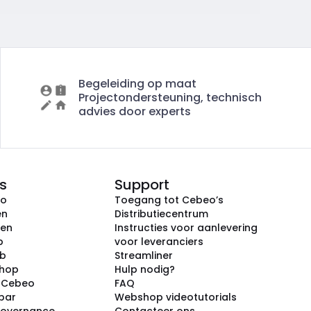
Begeleiding op maat
Projectondersteuning, technisch
advies door experts
s
Support
eo
Toegang tot Cebeo’s
en
Distributiecentrum
ken
Instructies voor aanlevering
p
voor leveranciers
ub
Streamliner
shop
Hulp nodig?
j Cebeo
FAQ
par
Webshop videotutorials