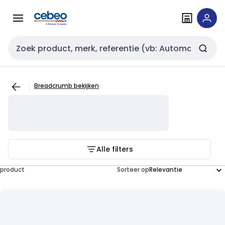
Overslaan
Overslaan
naar
naar
navigatie
inhoud
Zoekveld invoer
Breadcrumb bekijken
Alle filters
product
Sorteer op