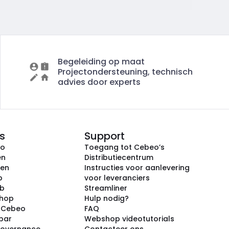
Begeleiding op maat
Projectondersteuning, technisch
advies door experts
s
Support
eo
Toegang tot Cebeo’s
en
Distributiecentrum
ken
Instructies voor aanlevering
p
voor leveranciers
ub
Streamliner
shop
Hulp nodig?
j Cebeo
FAQ
par
Webshop videotutorials