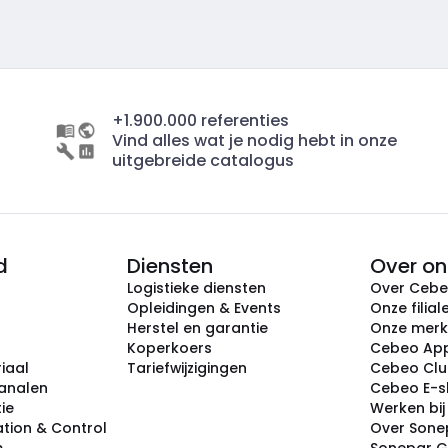
+1.900.000 referenties
Vind alles wat je nodig hebt in onze
uitgebreide catalogus
d
Diensten
Over on
Logistieke diensten
Over Ceb
Opleidingen & Events
Onze filial
Herstel en garantie
Onze mer
Koperkoers
Cebeo Ap
iaal
Tariefwijzigingen
Cebeo Cl
analen
Cebeo E-
tie
Werken bi
tion & Control
Over Sone