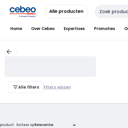
Overslaan
Overslaan
naar
naar
Alle producten
Zoekveld invoer
navigatie
inhoud
Home
Over Cebeo
Expertises
Promoties
O
Alle filters
Filters wissen
product
Sorteer op