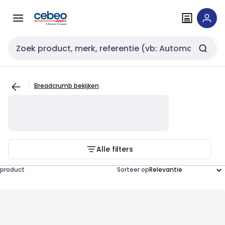
Overslaan
Overslaan
naar
naar
navigatie
inhoud
Zoekveld invoer
Breadcrumb bekijken
Alle filters
product
Sorteer op