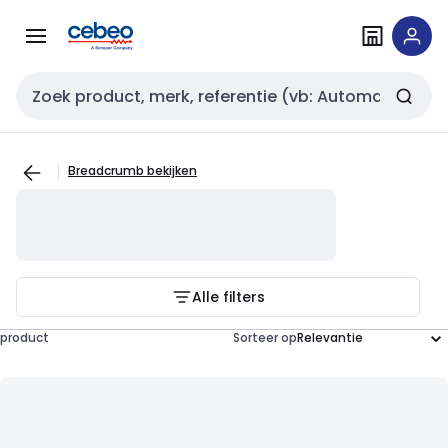
Overslaan
Overslaan
naar
naar
navigatie
inhoud
Zoekveld invoer
Breadcrumb bekijken
Alle filters
product
Sorteer op