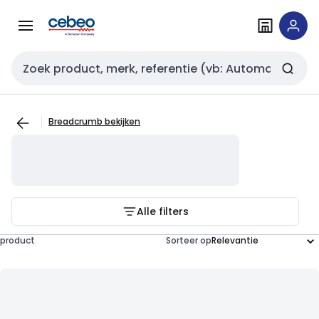
Overslaan
Overslaan
naar
naar
navigatie
inhoud
Zoekveld invoer
Breadcrumb bekijken
Alle filters
product
Sorteer op