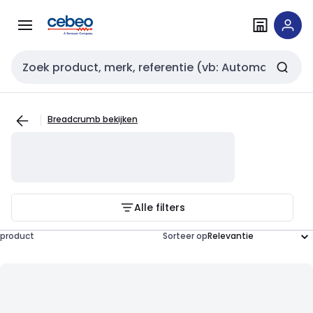
Overslaan
Overslaan
naar
naar
navigatie
inhoud
Zoekveld invoer
Breadcrumb bekijken
Alle filters
product
Sorteer op