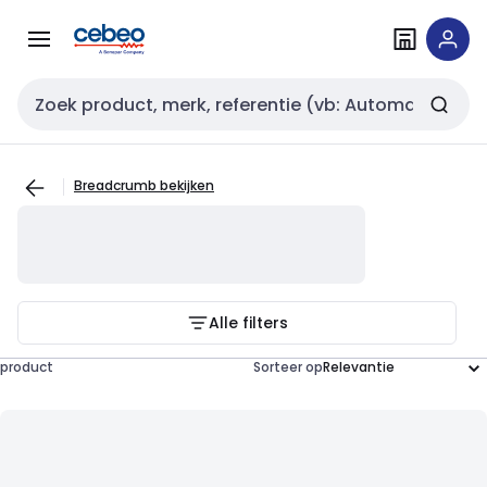
Overslaan
Overslaan
naar
naar
navigatie
inhoud
Zoekveld invoer
Breadcrumb bekijken
Alle filters
product
Sorteer op