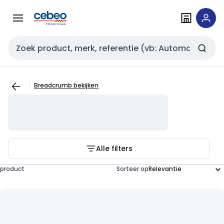
Overslaan
Overslaan
naar
naar
navigatie
inhoud
Zoekveld invoer
Breadcrumb bekijken
Alle filters
product
Sorteer op