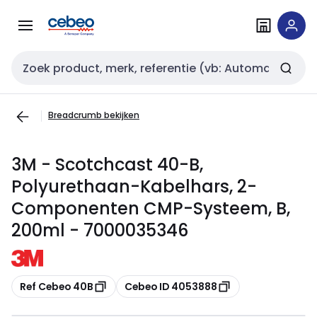
Overslaan
Overslaan
naar
naar
navigatie
inhoud
Zoekveld invoer
Breadcrumb bekijken
3M - Scotchcast 40-B,
Polyurethaan-Kabelhars, 2-
Componenten CMP-Systeem, B,
200ml - 7000035346
Kopiëren
Kopiëren
Ref Cebeo 40B
Cebeo ID 4053888