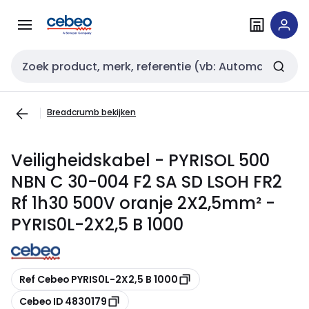
Overslaan
Overslaan
naar
naar
navigatie
inhoud
Zoekveld invoer
Breadcrumb bekijken
Veiligheidskabel - PYRISOL 500
NBN C 30-004 F2 SA SD LSOH FR2
Rf 1h30 500V oranje 2X2,5mm² -
PYRIS0L-2X2,5 B 1000
Kopiëren
Ref Cebeo PYRIS0L-2X2,5 B 1000
Kopiëren
Cebeo ID 4830179