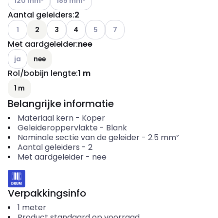
120 mm²
185 mm²
Aantal geleiders
:
2
Andere varianten (Huidige combinatie niet mogelijk)
Andere varianten (Huidige combinatie n
Andere varianten (Huidige combin
1
2
3
4
5
7
Met aardgeleider
:
nee
Andere varianten (Huidige combinatie niet mogelijk)
ja
nee
Rol/bobijn lengte
:
1 m
1 m
Belangrijke informatie
Materiaal kern
-
Koper
Geleideroppervlakte
-
Blank
Nominale sectie van de geleider
-
2.5
mm²
Aantal geleiders
-
2
Met aardgeleider
-
nee
Verpakkingsinfo
1
meter
Product standaard op voorraad