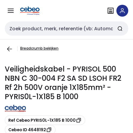
Overslaan
Overslaan
naar
naar
navigatie
inhoud
Zoekveld invoer
Breadcrumb bekijken
Veiligheidskabel - PYRISOL 500
NBN C 30-004 F2 SA SD LSOH FR2
Rf 2h 500V oranje 1X185mm² -
PYRIS0L-1X185 B 1000
Kopiëren
Ref Cebeo PYRIS0L-1X185 B 1000
Kopiëren
Cebeo ID 4648192