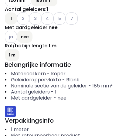
120 mm²
185 mm²
Aantal geleiders
:
1
Andere varianten (Huidige combinatie niet mogelijk)
Andere varianten (Huidige combinatie niet mogelij
Andere varianten (Huidige combinatie niet m
Andere varianten (Huidige combinatie n
Andere varianten (Huidige combin
1
2
3
4
5
7
Met aardgeleider
:
nee
Andere varianten (Huidige combinatie niet mogelijk)
ja
nee
Rol/bobijn lengte
:
1 m
1 m
Belangrijke informatie
Materiaal kern
-
Koper
Geleideroppervlakte
-
Blank
Nominale sectie van de geleider
-
185
mm²
Aantal geleiders
-
1
Met aardgeleider
-
nee
Verpakkingsinfo
1
meter
Niet retourneerbaar product