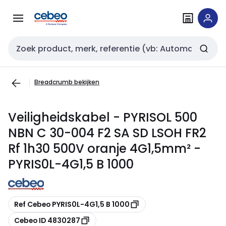
Overslaan
Overslaan
naar
naar
navigatie
inhoud
Zoekveld invoer
Breadcrumb bekijken
Veiligheidskabel - PYRISOL 500
NBN C 30-004 F2 SA SD LSOH FR2
Rf 1h30 500V oranje 4G1,5mm² -
PYRIS0L-4G1,5 B 1000
Kopiëren
Ref Cebeo PYRIS0L-4G1,5 B 1000
Kopiëren
Cebeo ID 4830287