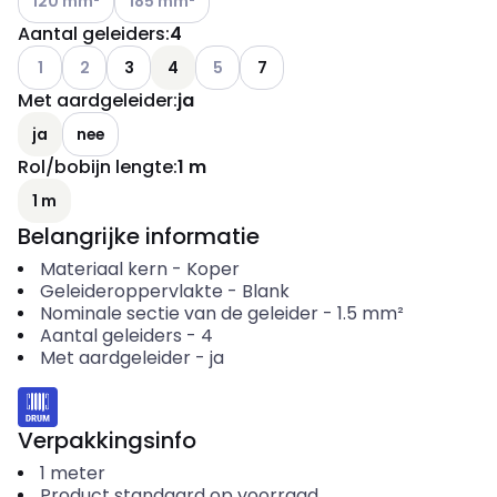
120 mm²
185 mm²
Aantal geleiders
:
4
Andere varianten (Huidige combinatie niet mogelijk)
Andere varianten (Huidige combinatie niet mogelijk)
Andere varianten (Huidige combinatie n
1
2
3
4
5
7
Met aardgeleider
:
ja
ja
nee
Rol/bobijn lengte
:
1 m
1 m
Belangrijke informatie
Materiaal kern
-
Koper
Geleideroppervlakte
-
Blank
Nominale sectie van de geleider
-
1.5
mm²
Aantal geleiders
-
4
Met aardgeleider
-
ja
Verpakkingsinfo
1
meter
Product standaard op voorraad