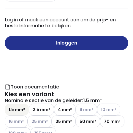
Log in of maak een account aan om de prijs- en
bestelinformatie te bekijken
Inloggen
Toon documentatie
Kies een variant
Nominale sectie van de geleider
:
1.5 mm²
Andere varianten (Huidige c
Andere varianten
1.5 mm²
2.5 mm²
4 mm²
6 mm²
10 mm²
Andere varianten (Huidige combinatie niet mogelijk)
Andere varianten (Huidige combinatie niet mogelij
16 mm²
25 mm²
35 mm²
50 mm²
70 mm²
Andere varianten (Huidige combinatie niet mogelijk)
Andere varianten (Huidige combinatie niet mogeli