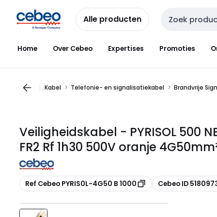
Overslaan
Overslaan
naar
naar
Alle producten
Zoekveld invoer
navigatie
inhoud
Home
Over Cebeo
Expertises
Promoties
O
Kabel
Telefonie- en signalisatiekabel
Brandvrije Sig
Veiligheidskabel - PYRISOL 500 N
FR2 Rf 1h30 500V oranje 4G50mm²
Kopiëren
Kopiëren
Ref Cebeo PYRIS0L-4G50 B 1000
Cebeo ID 518097