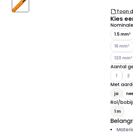
Toon 
Kies ee
Nominale 
1.5 mm²
Andere var
16 mm²
Andere var
120 mm²
Aantal ge
Andere var
Ander
1
2
Met aard
ja
ne
Rol/bobij
1 m
Belangr
Materi