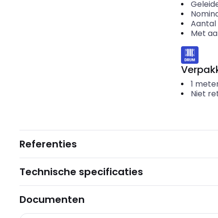
Geleid
Nomina
Aantal 
Met aa
Verpakk
1
mete
Niet r
Referenties
Technische specificaties
Documenten