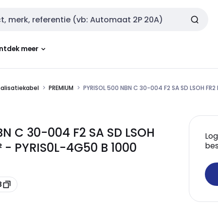
ntdek meer
nalisatiekabel
PREMIUM
PYRISOL 500 NBN C 30-004 F2 SA SD LSOH FR
BN C 30-004 F2 SA SD LSOH
Log
 - PYRIS0L-4G50 B 1000
bes
3