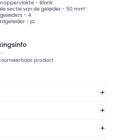
eroppervlakte
-
Blank
le sectie van de geleider
-
50
mm²
geleiders
-
4
rdgeleider
-
ja
ingsinfo
r
etourneerbaar product