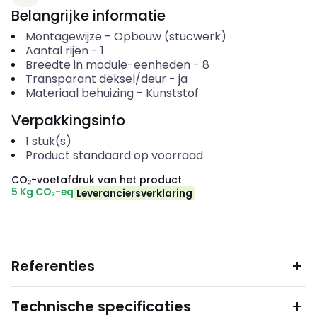
Belangrijke informatie
Montagewijze
-
Opbouw (stucwerk)
Aantal rijen
-
1
Breedte in module-eenheden
-
8
Transparant deksel/deur
-
ja
Materiaal behuizing
-
Kunststof
Verpakkingsinfo
1
stuk(s)
Product standaard op voorraad
CO₂-voetafdruk van het product
5 Kg CO₂-eq
Leveranciersverklaring
Referenties
Technische specificaties