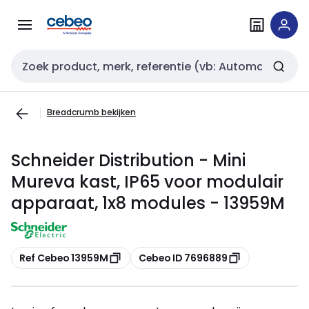
Overslaan
Overslaan
naar
naar
navigatie
inhoud
Zoekveld invoer
Breadcrumb bekijken
Schneider Distribution - Mini
Mureva kast, IP65 voor modulair
apparaat, 1x8 modules - 13959M
Kopiëren
Kopiëren
Ref Cebeo 13959M
Cebeo ID 7696889