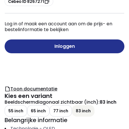
Cebeo ID 8267271
Log in of maak een account aan om de prijs- en
bestelinformatie te bekijken
Inloggen
Toon documentatie
Kies een variant
Beeldschermdiagonaal zichtbaar (inch)
:
83 inch
55 inch
65 inch
77 inch
83 inch
Belangrijke informatie
Technologie
-
OLED