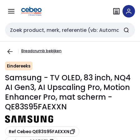
Overslaan
Overslaan
naar
naar
navigatie
inhoud
Zoekveld invoer
Breadcrumb bekijken
Eindereeks
Samsung - TV OLED, 83 inch, NQ4
AI Gen3, AI Upscaling Pro, Motion
Enhancer Pro, mat scherm -
QE83S95FAEXXN
Kopiëren
Ref Cebeo QE83S95FAEXXN
Kopiëren