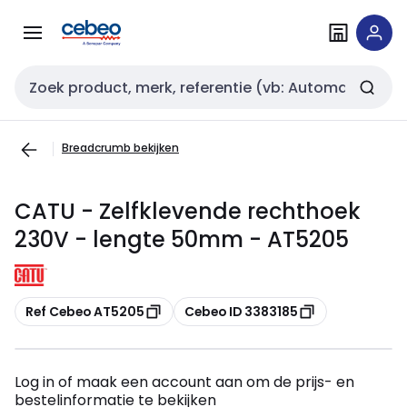
Overslaan
Overslaan
naar
naar
navigatie
inhoud
Zoekveld invoer
Breadcrumb bekijken
CATU - Zelfklevende rechthoek
230V - lengte 50mm - AT5205
Kopiëren
Kopiëren
Ref Cebeo AT5205
Cebeo ID 3383185
Log in of maak een account aan om de prijs- en
bestelinformatie te bekijken