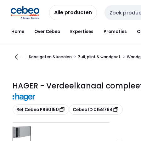
Overslaan
Overslaan
naar
naar
Alle producten
Zoekveld invoer
navigatie
inhoud
Home
Over Cebeo
Expertises
Promoties
O
Kabelgoten & kanalen
Zuil, plint & wandgoot
Wandg
HAGER - Verdeelkanaal complee
Kopiëren
Kopiëren
Ref Cebeo FB60150
Cebeo ID 0158764