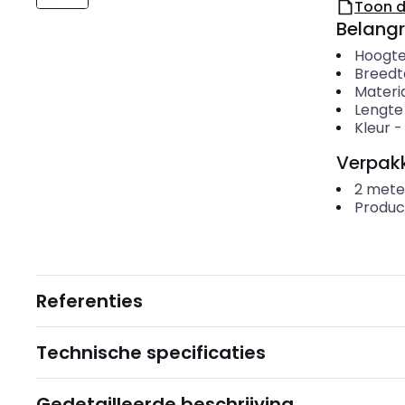
Toon 
Belangr
Hoogt
Breedt
Materi
Lengte
Kleur
Verpakk
2
mete
Produc
Referenties
Technische specificaties
Gedetailleerde beschrijving