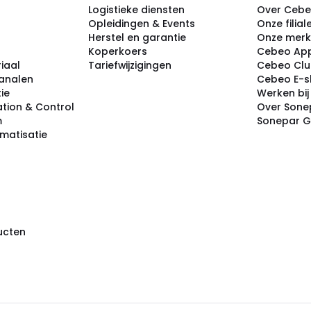
Logistieke diensten
Over Ceb
Opleidingen & Events
Onze filial
Herstel en garantie
Onze mer
Koperkoers
Cebeo Ap
iaal
Tariefwijzigingen
Cebeo Cl
analen
Cebeo E-
tie
Werken bi
tion & Control
Over Sone
m
Sonepar 
omatisatie
ducten