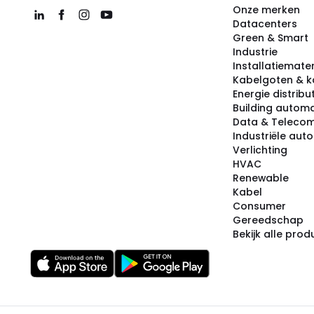
Onze merken
Datacenters
Green & Smart
Industrie
Installatiemater
Kabelgoten & k
Energie distribu
Building automa
Data & Teleco
Industriële aut
Verlichting
HVAC
Renewable
Kabel
Consumer
Gereedschap
Bekijk alle pro