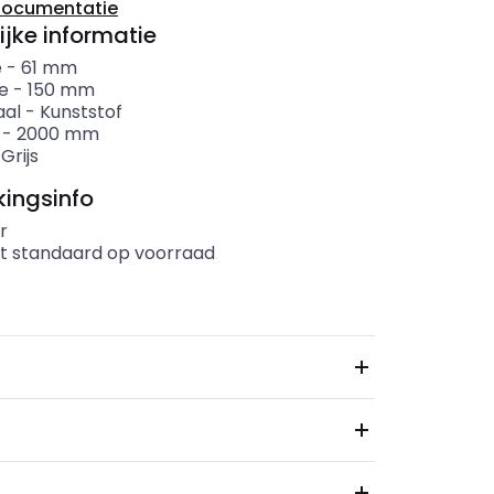
documentatie
ijke informatie
e
-
61
mm
e
-
150
mm
aal
-
Kunststof
-
2000
mm
-
Grijs
ingsinfo
r
t standaard op voorraad