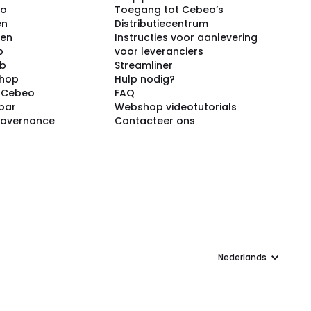
eo
Toegang tot Cebeo’s
en
Distributiecentrum
ken
Instructies voor aanlevering
p
voor leveranciers
ub
Streamliner
shop
Hulp nodig?
j Cebeo
FAQ
par
Webshop videotutorials
Governance
Contacteer ons
Taal