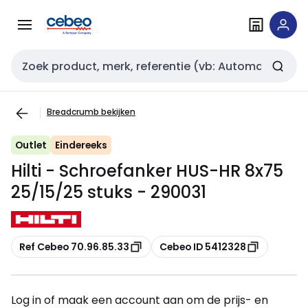
Overslaan
Overslaan
naar
naar
navigatie
inhoud
Zoekveld invoer
Breadcrumb bekijken
Outlet
Eindereeks
Hilti - Schroefanker HUS-HR 8x75
25/15/25 stuks - 290031
Kopiëren
Kopiëren
Ref Cebeo 70.96.85.33
Cebeo ID 5412328
Log in of maak een account aan om de prijs- en