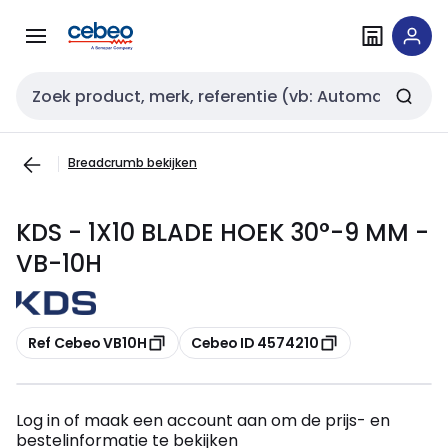
Overslaan
Overslaan
naar
naar
navigatie
inhoud
Zoekveld invoer
Breadcrumb bekijken
KDS - 1X10 BLADE HOEK 30°-9 MM -
VB-10H
Kopiëren
Kopiëren
Ref Cebeo VB10H
Cebeo ID 4574210
Log in of maak een account aan om de prijs- en
bestelinformatie te bekijken