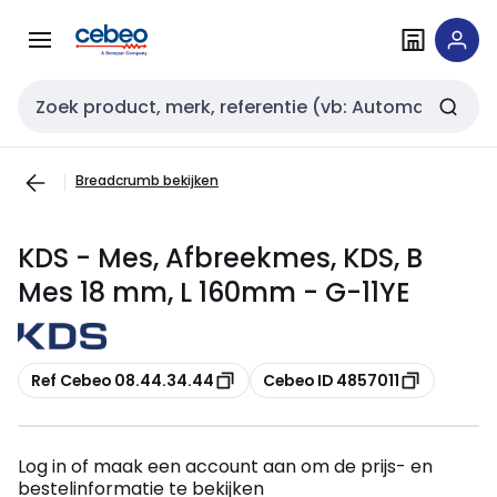
Overslaan
Overslaan
naar
naar
navigatie
inhoud
Zoekveld invoer
Breadcrumb bekijken
KDS - Mes, Afbreekmes, KDS, B
Mes 18 mm, L 160mm - G-11YE
Kopiëren
Kopiëren
Ref Cebeo 08.44.34.44
Cebeo ID 4857011
Log in of maak een account aan om de prijs- en
bestelinformatie te bekijken