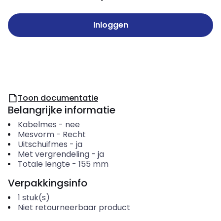
Inloggen
Toon documentatie
Belangrijke informatie
Kabelmes
-
nee
Mesvorm
-
Recht
Uitschuifmes
-
ja
Met vergrendeling
-
ja
Totale lengte
-
155
mm
Verpakkingsinfo
1
stuk(s)
Niet retourneerbaar product