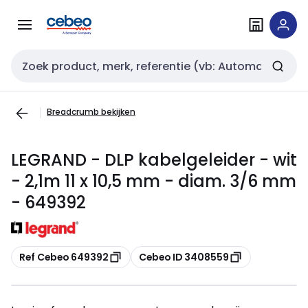
Overslaan
Overslaan
naar
naar
navigatie
inhoud
Zoekveld invoer
Breadcrumb bekijken
LEGRAND - DLP kabelgeleider - wit
- 2,1m 11 x 10,5 mm - diam. 3/6 mm
- 649392
Kopiëren
Kopiëren
Ref Cebeo 649392
Cebeo ID 3408559