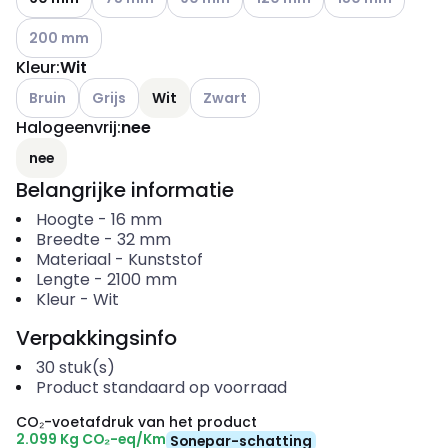
Andere varianten (Huidige combinatie niet mogelijk)
200 mm
Kleur
:
Wit
Andere varianten (Huidige combinatie niet mogelijk)
Andere varianten (Huidige combinatie niet mogelijk)
Andere varianten (Huidige combinatie
Bruin
Grijs
Wit
Zwart
Halogeenvrij
:
nee
nee
Belangrijke informatie
Hoogte
-
16
mm
Breedte
-
32
mm
Materiaal
-
Kunststof
Lengte
-
2100
mm
Kleur
-
Wit
Verpakkingsinfo
30
stuk(s)
Product standaard op voorraad
CO₂-voetafdruk van het product
2.099 Kg CO₂-eq/Km
Sonepar-schatting