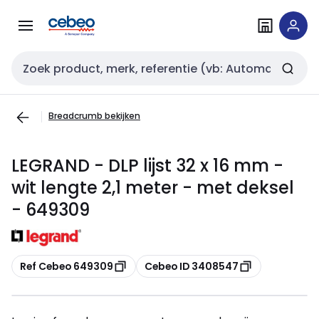
Overslaan
Overslaan
naar
naar
navigatie
inhoud
Zoekveld invoer
Breadcrumb bekijken
LEGRAND - DLP lijst 32 x 16 mm -
wit lengte 2,1 meter - met deksel
- 649309
Kopiëren
Kopiëren
Ref Cebeo 649309
Cebeo ID 3408547