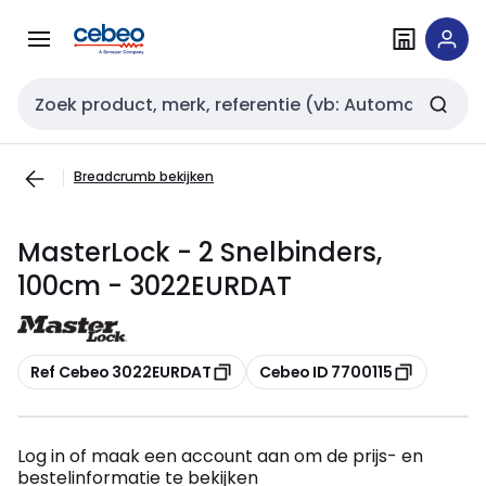
Overslaan
Overslaan
naar
naar
navigatie
inhoud
Zoekveld invoer
Breadcrumb bekijken
MasterLock - 2 Snelbinders,
100cm - 3022EURDAT
Kopiëren
Kopiëren
Ref Cebeo 3022EURDAT
Cebeo ID 7700115
Log in of maak een account aan om de prijs- en
bestelinformatie te bekijken