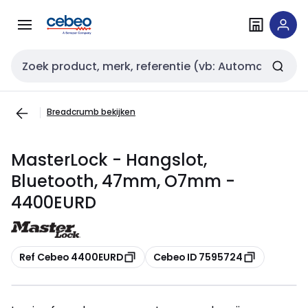
Overslaan
Overslaan
naar
naar
navigatie
inhoud
Zoekveld invoer
Breadcrumb bekijken
MasterLock - Hangslot,
Bluetooth, 47mm, O7mm -
4400EURD
Kopiëren
Kopiëren
Ref Cebeo 4400EURD
Cebeo ID 7595724