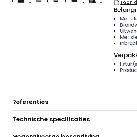
Toon 
Belangr
Met ele
Brand
Uitwen
Met sle
Inbraa
Verpakk
1
stuk(
Produc
Referenties
Technische specificaties
Gedetailleerde beschrijving