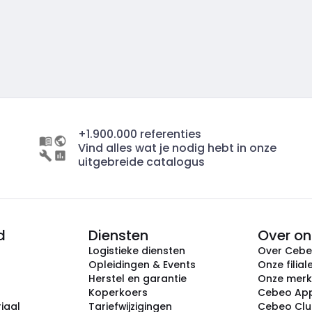
+1.900.000 referenties
Vind alles wat je nodig hebt in onze
uitgebreide catalogus
d
Diensten
Over on
Logistieke diensten
Over Ceb
Opleidingen & Events
Onze filial
Herstel en garantie
Onze mer
Koperkoers
Cebeo Ap
iaal
Tariefwijzigingen
Cebeo Cl