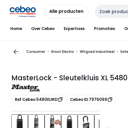
Overslaan
Overslaan
naar
naar
Alle producten
Zoekveld invoer
navigatie
inhoud
Home
Over Cebeo
Expertises
Promoties
O
Consumer
Groot Electro
Witgoed industrieel
Saf
MasterLock - Sleutelkluis XL 54
Kopiëren
Kopiëren
Ref Cebeo 5480EURD
Cebeo ID 7976069