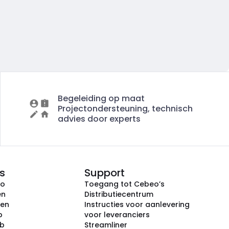
Begeleiding op maat
Projectondersteuning, technisch
advies door experts
s
Support
eo
Toegang tot Cebeo’s
en
Distributiecentrum
ken
Instructies voor aanlevering
p
voor leveranciers
ub
Streamliner