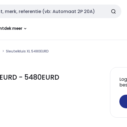
ntdek meer
e
Sleutelkluis XL 5480EURD
80EURD - 5480EURD
Log
bes