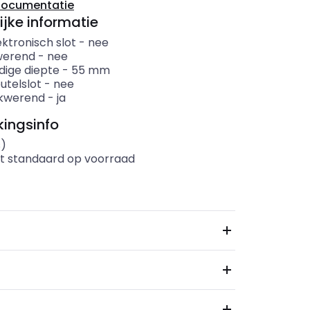
documentatie
ijke informatie
ktronisch slot
-
nee
werend
-
nee
dige diepte
-
55
mm
utelslot
-
nee
kwerend
-
ja
ingsinfo
s)
t standaard op voorraad