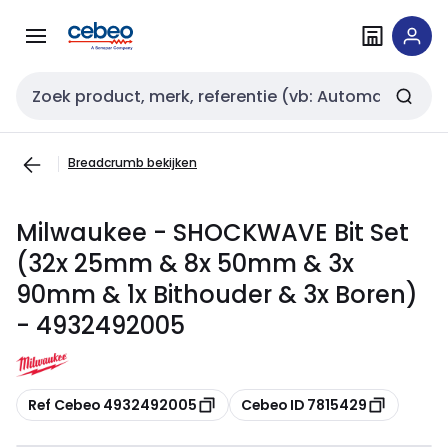
Overslaan
Overslaan
naar
naar
navigatie
inhoud
Zoekveld invoer
Breadcrumb bekijken
Milwaukee - SHOCKWAVE Bit Set
(32x 25mm & 8x 50mm & 3x
90mm & 1x Bithouder & 3x Boren)
- 4932492005
Kopiëren
Kopiëren
Ref Cebeo 4932492005
Cebeo ID 7815429