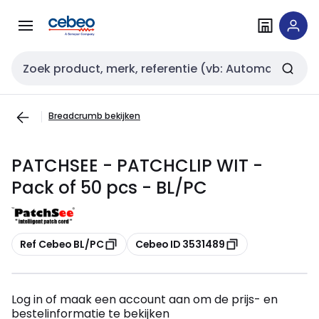
Overslaan
Overslaan
naar
naar
navigatie
inhoud
Zoekveld invoer
Breadcrumb bekijken
PATCHSEE - PATCHCLIP WIT -
Pack of 50 pcs - BL/PC
Kopiëren
Kopiëren
Ref Cebeo BL/PC
Cebeo ID 3531489
Log in of maak een account aan om de prijs- en
bestelinformatie te bekijken