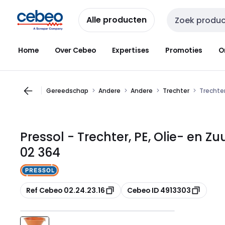
Overslaan
Overslaan
naar
naar
Alle producten
Zoekveld invoer
navigatie
inhoud
Home
Over Cebeo
Expertises
Promoties
O
Gereedschap
Andere
Andere
Trechter
Trechter
Pressol - Trechter, PE, Olie- en 
02 364
Kopiëren
Kopiëren
Ref Cebeo 02.24.23.16
Cebeo ID 4913303