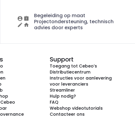
Begeleiding op maat
Projectondersteuning, technisch
advies door experts
s
Support
eo
Toegang tot Cebeo’s
en
Distributiecentrum
ken
Instructies voor aanlevering
p
voor leveranciers
ub
Streamliner
shop
Hulp nodig?
j Cebeo
FAQ
par
Webshop videotutorials
Governance
Contacteer ons