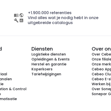
+1.900.000 referenties
Vind alles wat je nodig hebt in onze
uitgebreide catalogus
d
Diensten
Over on
Logistieke diensten
Over Ceb
Opleidingen & Events
Onze filial
Herstel en garantie
Onze mer
Koperkoers
Cebeo Ap
iaal
Tariefwijzigingen
Cebeo Cl
analen
Cebeo E-
tie
Werken bi
tion & Control
Over Sone
m
Sonepar 
omatisatie