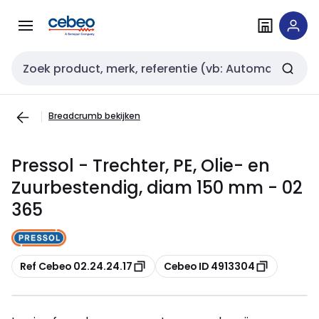
Overslaan
Overslaan
naar
naar
navigatie
inhoud
Zoekveld invoer
Breadcrumb bekijken
Pressol - Trechter, PE, Olie- en
Zuurbestendig, diam 150 mm - 02
365
Kopiëren
Kopiëren
Ref Cebeo 02.24.24.17
Cebeo ID 4913304