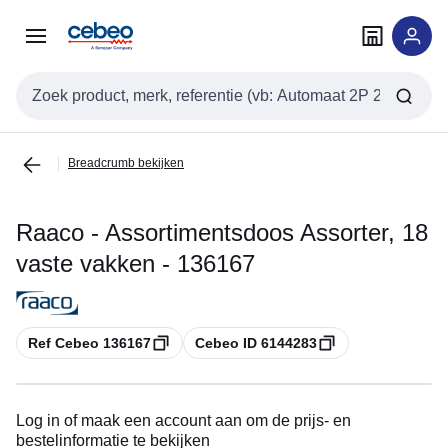
Overslaan
Overslaan
naar
naar
navigatie
inhoud
Zoekveld invoer
Breadcrumb bekijken
Raaco - Assortimentsdoos Assorter, 18
vaste vakken - 136167
Kopiëren
Kopiëren
Ref Cebeo 136167
Cebeo ID 6144283
Log in of maak een account aan om de prijs- en
bestelinformatie te bekijken