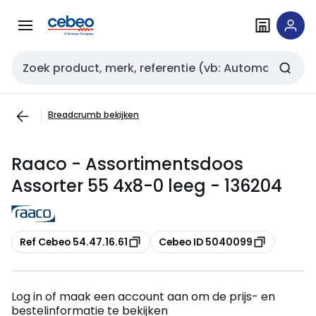
Overslaan
Overslaan
naar
naar
navigatie
inhoud
Zoekveld invoer
Breadcrumb bekijken
Raaco - Assortimentsdoos
Assorter 55 4x8-0 leeg - 136204
Kopiëren
Kopiëren
Ref Cebeo 54.47.16.61
Cebeo ID 5040099
Log in of maak een account aan om de prijs- en
bestelinformatie te bekijken