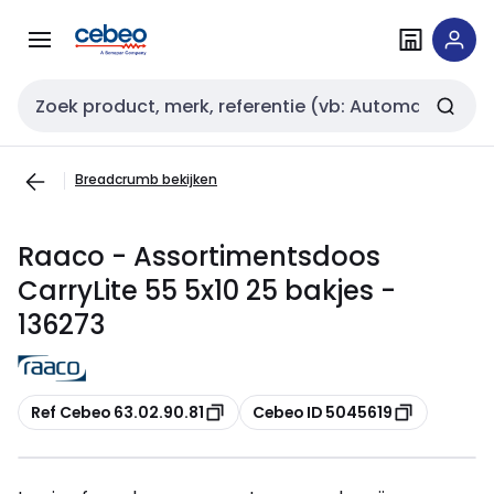
Overslaan
Overslaan
naar
naar
navigatie
inhoud
Zoekveld invoer
Breadcrumb bekijken
Raaco - Assortimentsdoos
CarryLite 55 5x10 25 bakjes -
136273
Kopiëren
Kopiëren
Ref Cebeo 63.02.90.81
Cebeo ID 5045619