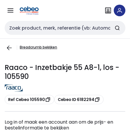
Overslaan
Overslaan
naar
naar
navigatie
inhoud
Zoekveld invoer
Breadcrumb bekijken
Raaco - Inzetbakje 55 A8-1, los -
105590
Kopiëren
Kopiëren
Ref Cebeo 105590
Cebeo ID 6182294
Log in of maak een account aan om de prijs- en
bestelinformatie te bekijken