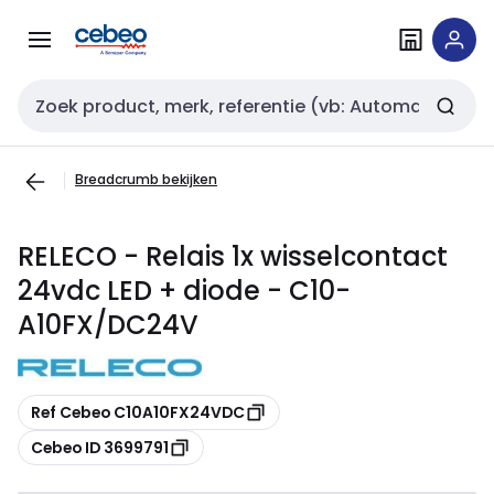
Overslaan
Overslaan
naar
naar
navigatie
inhoud
Zoekveld invoer
Breadcrumb bekijken
RELECO - Relais 1x wisselcontact
24vdc LED + diode - C10-
A10FX/DC24V
Kopiëren
Ref Cebeo C10A10FX24VDC
Kopiëren
Cebeo ID 3699791