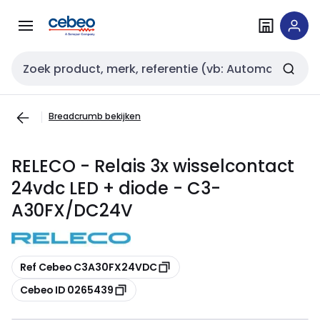
Overslaan
Overslaan
naar
naar
navigatie
inhoud
Zoekveld invoer
Breadcrumb bekijken
RELECO - Relais 3x wisselcontact
24vdc LED + diode - C3-
A30FX/DC24V
Kopiëren
Ref Cebeo C3A30FX24VDC
Kopiëren
Cebeo ID 0265439