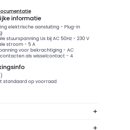
documentatie
ijke informatie
ing elektrische aansluiting
-
Plug-in
ng
le stuurspanning Us bij AC 50Hz
-
230
V
le stroom
-
5
A
panning voor bekrachtiging
-
AC
 contacten als wisselcontact
-
4
ingsinfo
s)
t standaard op voorraad