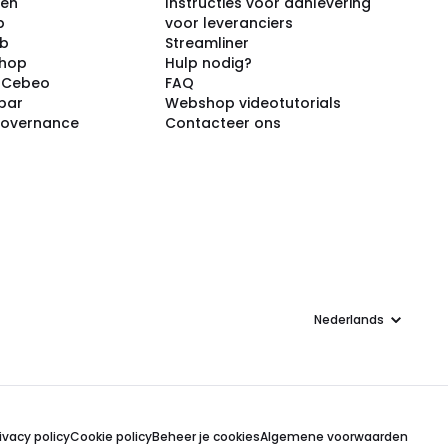
ken
Instructies voor aanlevering
p
voor leveranciers
ub
Streamliner
shop
Hulp nodig?
j Cebeo
FAQ
par
Webshop videotutorials
Governance
Contacteer ons
Taal
ivacy policy
Cookie policy
Beheer je cookies
Algemene voorwaarden