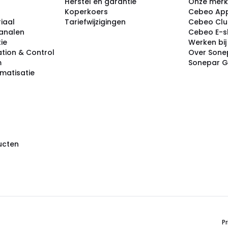
Herstel en garantie
Onze mer
Koperkoers
Cebeo Ap
iaal
Tariefwijzigingen
Cebeo Cl
analen
Cebeo E-
tie
Werken bi
tion & Control
Over Sone
m
Sonepar 
omatisatie
ducten
Pr