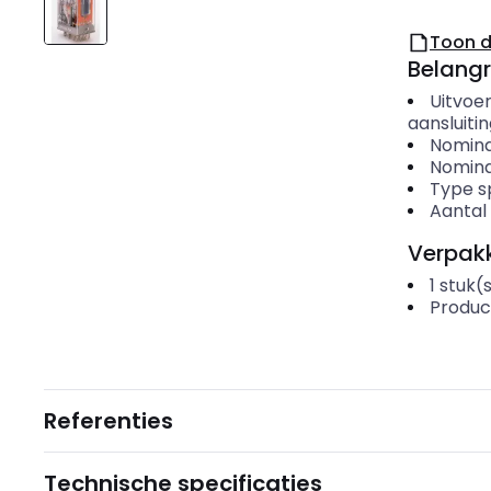
Toon 
Belangr
Uitvoer
aansluiti
Nomina
Nomina
Type s
Aantal
Verpakk
1
stuk(
Produc
Referenties
Technische specificaties