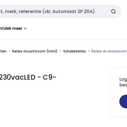
ntdek meer
cten
Relais stuurstroom (mini)
Schakelrelais
Relais 4x wisselcon
 230vacLED - C9-
Log
bes