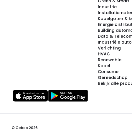
Green & Smart
Industrie
Installatiemater
Kabelgoten & k
Energie distribu
Building automa
Data & Teleco
Industriële aut
Verlichting
HVAC
Renewable
Kabel
Consumer
Gereedschap
Bekijk alle pro
© Cebeo 2026