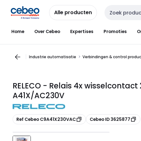
Overslaan
Overslaan
naar
naar
Alle producten
Zoekveld invoer
navigatie
inhoud
Home
Over Cebeo
Expertises
Promoties
O
Industrie automatisatie
Verbindingen & control produ
RELECO - Relais 4x wisselcontact
A41X/AC230V
Kopiëren
Kopiëren
Ref Cebeo C9A41X230VAC
Cebeo ID 3625877