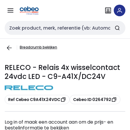
Overslaan
Overslaan
naar
naar
navigatie
inhoud
Zoekveld invoer
Breadcrumb bekijken
RELECO - Relais 4x wisselcontact
24vdc LED - C9-A41X/DC24V
Kopiëren
Kopiëren
Ref Cebeo C9A41X24VDC
Cebeo ID 0264792
Log in of maak een account aan om de prijs- en
bestelinformatie te bekijken