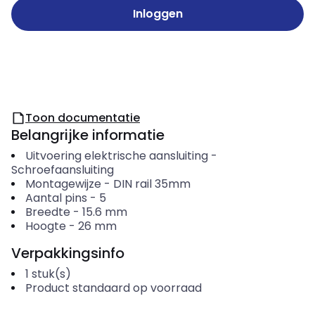
Inloggen
Toon documentatie
Belangrijke informatie
Uitvoering elektrische aansluiting
-
Schroefaansluiting
Montagewijze
-
DIN rail 35mm
Aantal pins
-
5
Breedte
-
15.6
mm
Hoogte
-
26
mm
Verpakkingsinfo
1
stuk(s)
Product standaard op voorraad