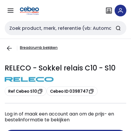
Overslaan
Overslaan
naar
naar
navigatie
inhoud
Zoekveld invoer
Breadcrumb bekijken
RELECO - Sokkel relais C10 - S10
Kopiëren
Kopiëren
Ref Cebeo S10
Cebeo ID 0398747
Log in of maak een account aan om de prijs- en
bestelinformatie te bekijken