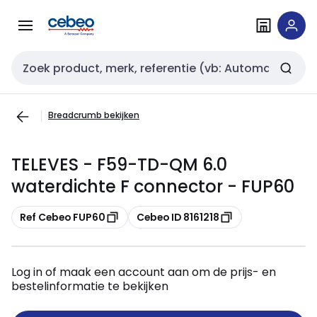
Overslaan
Overslaan
naar
naar
navigatie
inhoud
Zoekveld invoer
Breadcrumb bekijken
TELEVES - F59-TD-QM 6.0
waterdichte F connector - FUP60
Kopiëren
Kopiëren
Ref Cebeo FUP60
Cebeo ID 8161218
Log in of maak een account aan om de prijs- en
bestelinformatie te bekijken