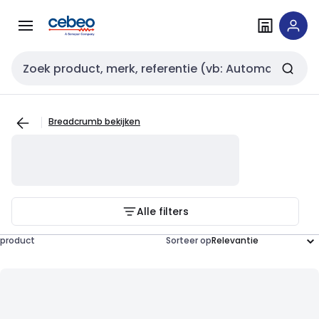
Overslaan
Overslaan
naar
naar
navigatie
inhoud
Zoekveld invoer
Breadcrumb bekijken
Alle filters
product
Sorteer op