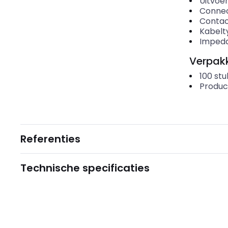
Uitvoer
Conne
Contac
Kabelt
Impeda
Verpakk
100
stu
Produc
Referenties
Technische specificaties