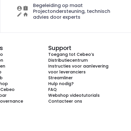
Begeleiding op maat
Projectondersteuning, technisch
advies door experts
s
Support
eo
Toegang tot Cebeo’s
en
Distributiecentrum
ken
Instructies voor aanlevering
p
voor leveranciers
ub
Streamliner
shop
Hulp nodig?
j Cebeo
FAQ
par
Webshop videotutorials
Governance
Contacteer ons