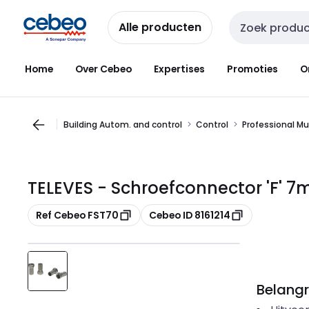
Overslaan
Overslaan
naar
naar
Alle producten
Zoekveld invoer
navigatie
inhoud
Home
Over Cebeo
Expertises
Promoties
O
Building Autom. and control
Control
Professional M
TELEVES - Schroefconnector 'F' 7
Kopiëren
Kopiëren
Ref Cebeo FST70
Cebeo ID 8161214
Belangr