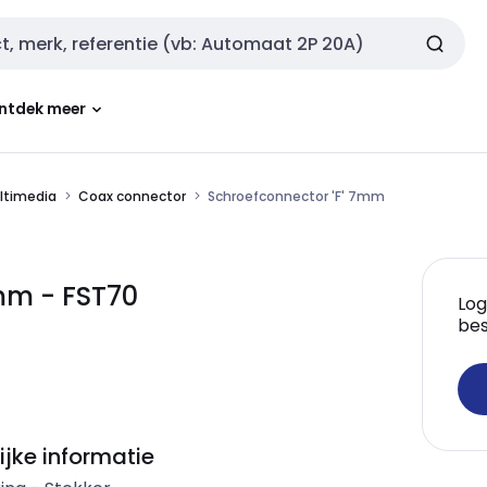
ntdek meer
ultimedia
Coax connector
Schroefconnector 'F' 7mm
mm - FST70
Log
bes
ijke informatie