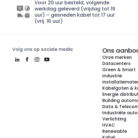
Voor 20 uur besteld, volgende
werkdag geleverd (vrijdag tot 19
uur) – gesneden kabel tot 17 uur
(vrij. 16 uur)
Volg ons op sociale media
Ons aanbo
Onze merken
Datacenters
Green & Smart
Industrie
Installatiemater
Kabelgoten & k
Energie distribu
Building automa
Data & Teleco
Industriële aut
Verlichting
HVAC
Renewable
Kabel