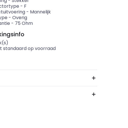
ing
-
Stekker
ctortype
-
F
tuitvoering
-
Mannelijk
ype
-
Overig
ntie
-
75
Ohm
ingsinfo
k(s)
t standaard op voorraad