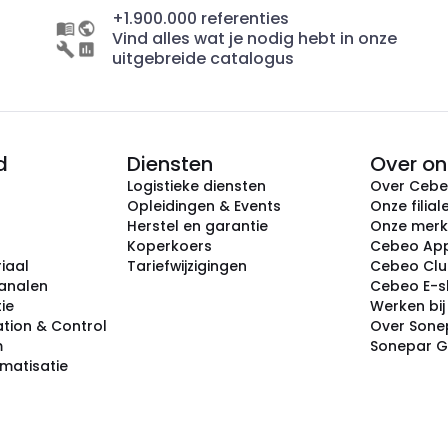
+1.900.000 referenties
Vind alles wat je nodig hebt in onze
uitgebreide catalogus
d
Diensten
Over on
Logistieke diensten
Over Ceb
Opleidingen & Events
Onze filial
Herstel en garantie
Onze mer
Koperkoers
Cebeo Ap
iaal
Tariefwijzigingen
Cebeo Cl
analen
Cebeo E-
tie
Werken bi
tion & Control
Over Sone
m
Sonepar 
omatisatie