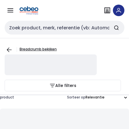
Overslaan
Overslaan
naar
naar
navigatie
inhoud
Zoekveld invoer
Breadcrumb bekijken
Alle filters
product
Sorteer op