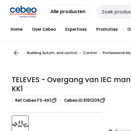
Overslaan
Overslaan
naar
naar
Alle producten
Zoekveld invoer
navigatie
inhoud
Home
Over Cebeo
Expertises
Promoties
O
Building Autom. and control
Control
Professional M
TELEVES - Overgang van IEC manne
KK1
Kopiëren
Kopiëren
Ref Cebeo FS-KK1
Cebeo ID 8161209