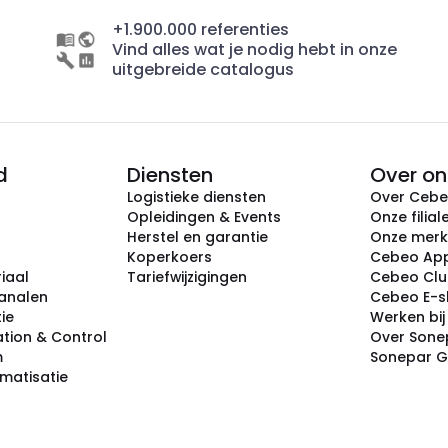
+1.900.000 referenties
Vind alles wat je nodig hebt in onze
uitgebreide catalogus
d
Diensten
Over on
Logistieke diensten
Over Ceb
Opleidingen & Events
Onze filial
Herstel en garantie
Onze mer
Koperkoers
Cebeo Ap
iaal
Tariefwijzigingen
Cebeo Cl
analen
Cebeo E-
tie
Werken bi
tion & Control
Over Sone
m
Sonepar 
omatisatie