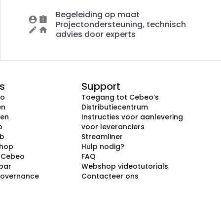
Begeleiding op maat
Projectondersteuning, technisch
advies door experts
s
Support
eo
Toegang tot Cebeo’s
en
Distributiecentrum
ken
Instructies voor aanlevering
p
voor leveranciers
ub
Streamliner
shop
Hulp nodig?
j Cebeo
FAQ
par
Webshop videotutorials
Governance
Contacteer ons