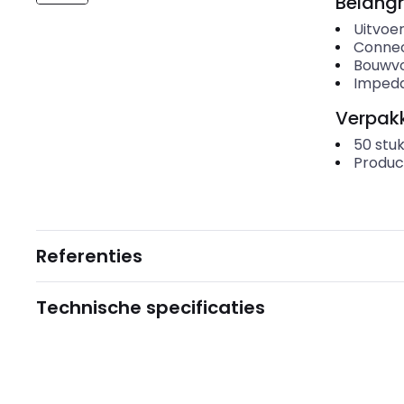
Belangr
Uitvoer
Conne
Bouwv
Impeda
Verpakk
50
stuk
Produc
Referenties
Technische specificaties