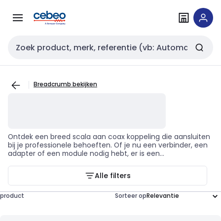
Overslaan
Overslaan
naar
naar
navigatie
inhoud
Zoekveld invoer
Breadcrumb bekijken
Ontdek een breed scala aan coax koppeling die aansluiten
bij je professionele behoeften. Of je nu een verbinder, een
adapter of een module nodig hebt, er is een
verscheidenheid aan keuzes die je kunnen helpen bij het
voltooien van je installatiewerkzaamheden. Deze
Alle filters
producten zijn onmisbaar in de moderne technologische
infrastructuur en worden voornamelijk gebruikt in
telecommunicatie installaties, televisieantenne installaties,
product
Sorteer op
internet- of breedbandopstellingen, en
bewakingssystemen. Deze pagina toont producten van
topmerken zoals HIRSCHMANN, DINH-Telecom, PANDUIT,